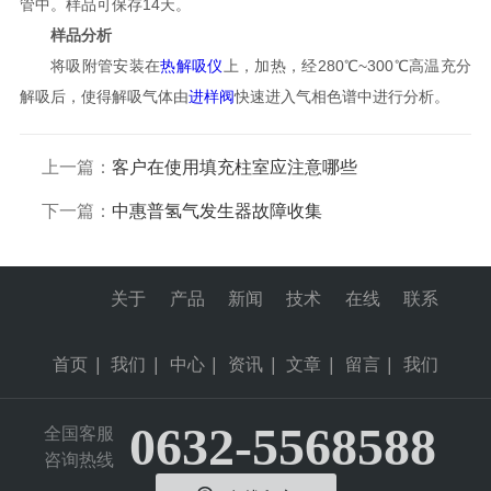
管中。样品可保存14天。
样品分析
将吸附管安装在
热解吸仪
上，加热，经280℃~300℃高温充分
解吸后，使得解吸气体由
进样阀
快速进入气相色谱中进行分析。
上一篇：
客户在使用填充柱室应注意哪些
下一篇：
中惠普氢气发生器故障收集
关于
产品
新闻
技术
在线
联系
首页
|
我们
|
中心
|
资讯
|
文章
|
留言
|
我们
0632-5568588
全国客服
咨询热线