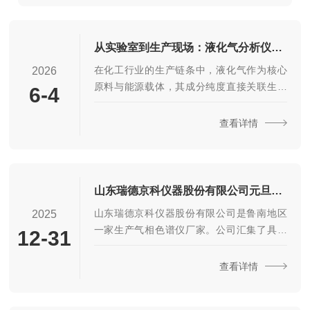
年快乐，财源广进，马年大吉!山东瑞德京科仪器股份
有限公司是鲁南地区一家生产气相色谱仪厂家。公司
汇集...
从实验室到生产现场：液化气分析仪在化工行业的关键作用
在化工行业的生产链条中，液化气作为核心
2026
原料与能源载体，其成分纯度直接关联生产
6-4
安全、产品质量与环保合规。液化气分析仪
则打破实验室与生产现场的边界，构建起贯
查看详情
穿全流程的精准检测体系，在化工行业的多
个关键环节发挥着不可替代的核心作用。
一、实验室研发：筑牢工艺优化的根基化工
新工艺、新产品的研发，离不开对液化气成
山东瑞德京科仪器股份有限公司元旦放假通知
分的深度解析，而液化气分析仪正是实验室
山东瑞德京科仪器股份有限公司是鲁南地区
2025
研发的核心支撑。在新型化工工艺开发阶
一家生产气相色谱仪厂家。公司汇集了具有
12-31
段，研究人员需通过分析仪精准测定液化气
三十多年色谱分析经验的人才，是一家集科
中各组分的含量，明确不同组分对反应速
研，生产，服务为一体的综合性企业。公司
查看详情
率、产物收率的影响，为工艺参数...
产品有气相色谱仪，液相色谱仪，自动进样
器，顶空进样器、热解吸仪、气体发生器及