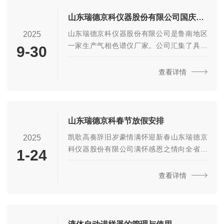
其它相关的外围设备和耗材。公司拥有专业
的生产管理人员、试验人员以及分析实验
山东瑞德京科仪器股份有限公司国庆、中秋放假通知
室，致力于色谱分析方法的创建与应用，可
山东瑞德京科仪器股份有限公司是鲁南地区
2025
以根据不同客户需求制定解决方案。我公司
一家生产气相色谱仪厂家。公司汇集了具有
9-30
产品可广泛应用于酒厂，液化气站，石油化
三十多年色谱分析经验的人才，是一家集科
工，精细化工，环保，卫生，商检，科研等
研，生产，服务为一体的综合性企业。公司
查看详情
领域。山东瑞德京科仪器股份...
产品有气相色谱仪，液相色谱仪，自动进样
器，顶空进样器、热解吸仪、气体发生器及
其它相关的外围设备和耗材。公司拥有专业
的生产管理人员、试验人员以及分析实验
山东瑞德京科春节放假安排
室，致力于色谱分析方法的创建与应用，可
凯歌高奏辞旧岁豪情满怀迎新春山东瑞德京
2025
以根据不同客户需求制定解决方案。我公司
科仪器股份有限公司满怀感恩之情向全省、
1-24
产品可广泛应用于酒厂，液化气站，石油化
全国人民，向关心支持公司发展的海内外各
工，精细化工，环保，卫生，商检，科研等
界人士，致以新春祝福和节日问候！山东瑞
查看详情
领域。国庆中秋放假通知秋风...
德京科股份公司成立于2003年，汇聚两代“色
谱人"的汗水和智慧，集“设计、研发、生产、
销售、服务"；秉承“专业、效率、诚信"的理
念。公司主营:气相色谱仪、发生器、顶空进