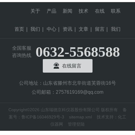
力，拥抱数智变革，奏响瑞德发展新篇章。
又是一年粽子飘香时，我们将迎来国家重要
关于
产品
新闻
技术
在线
联系
的传统节日--端午节。2024年端午节，山...
首页
|
我们
|
中心
|
资讯
|
文章
|
留言
|
我们
0632-5568588
全国客服
咨询热线
在线留言
公司地址：山东省滕州市北辛街道芙蓉街16号
公司邮箱：2757619169@qq.com
Copyright©2026 山东瑞德京科仪器股份有限公司 版权所有
备
案号：鲁ICP备16046929号-3
sitemap.xml
技术支持：
化工
仪器网
管理登陆