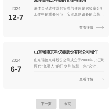
液体自动进样器的管理与使用
样器、纯水机等实验室仪器耗材。广泛应用
液体自动进样器的管理与使用是实验室分析
2024
于制药、酿酒、化工、环保、食品等领域，
工作中的重要环节，它涉及到设备的安装、
12-7
出口澳大利亚、日本及中东地区。公司2023
操作、维护等多个方面。以下是对液体自动
年顺利通过股改。2025年，将加强公司运
进样器管理与使用的详细阐述：1.设备安装根
查看详情
营...
据设备说明书或专业人员的指导，正确安装
自动进样器。确保进样器与分析仪器（如气
相色谱仪、液相色谱仪等）的接口匹配，避
免在传输过程中造成样品损失。对于需要特
山东瑞德京科仪器股份有限公司端午节放假通知
定环境条件的进样器（如温度、湿度等），
山东瑞德京科股份公司成立于2003年，汇聚
2024
应确保实验室环境满足要求。2.操作方法准备
两代“色谱人"的汗水和智慧，集“设计、研
6-7
纯净、稳定的液体样品，避免污染和变质。
发、生产、销售、服务"；秉承“专业、效率、
定期校准自动液体进样器，保证其测量精度
诚信"的理念。公司主营:气相色谱仪、发生
查看详情
和注入量的准确性...
器、顶空进样器、纯水机等实验室仪器耗
材。广泛应用于制药、酿酒、化工、环保、
食品等领域，出口澳大利亚、日本及中东地
区。公司2023年顺利通过股改。2024年，将
下一页
末页
加强公司运营管理，*企业文化，保持战略定