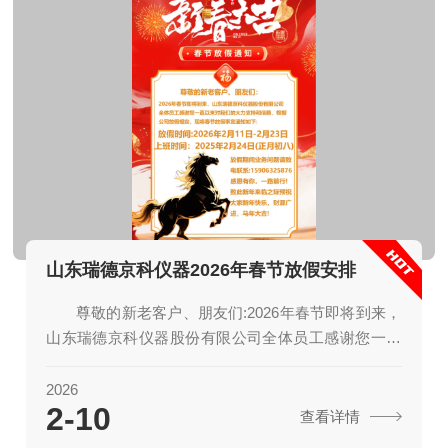
山东瑞德京科仪器2026年春节放假安排
尊敬的新老客户、朋友们:2026年春节即将到来，
山东瑞德京科仪器股份有限公司全体员工感谢您一直
以来对我们的大力支持和信赖，根据公司放假规定，
现将春节放假事宜通知如下:放假时间:2026年2月11日-
2026
2-10
2月23日上班时间2025年2月24日(正月初八)放假期间
查看详情
业务问题请致电联系！致此新年来临之际预祝大家新