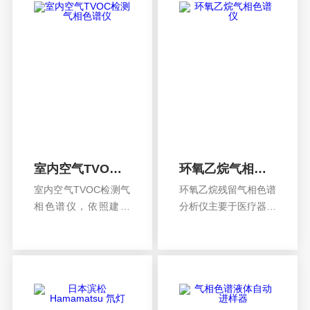
量毛细色谱柱。
应。200-1000ml/min
可供选择
室内空气TVOC检测气相色谱仪
环氧乙烷气相色谱仪
室内空气TVOC检测气
环氧乙烷残留气相色谱
相色谱仪，依照建设
分析仪主要于医疗器械
部《民用建筑工程室
及医疗用品行业中检测
查看详情
查看详情
内环境污染控制规
环氧乙烷残留含量的色
范》的要求，气相色
谱仪器。环氧乙烷气相
谱法定量检测室内空
色谱仪
气污染检测TVOC及苯
的含量。室内空气中