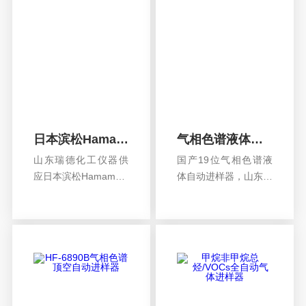
的有毒有害物质将损
害人体的健康。
日本滨松Hamamatsu 氘灯
气相色谱液体自动进样器
山东瑞德化工仪器供
国产19位气相色谱液
应日本滨松Hamamats
体自动进样器，山东瑞
u 氘灯，适用于北京普
德化工仪器专为气相色
查看详情
查看详情
析通用T6-新世纪紫外
谱客户供应，用于液体
可见分光光度计原配
样品的稳定量进样。
氘灯。日本滨松常规
类型氘灯型号：L6302
-53/L6302-40/L6301-
50/L699...