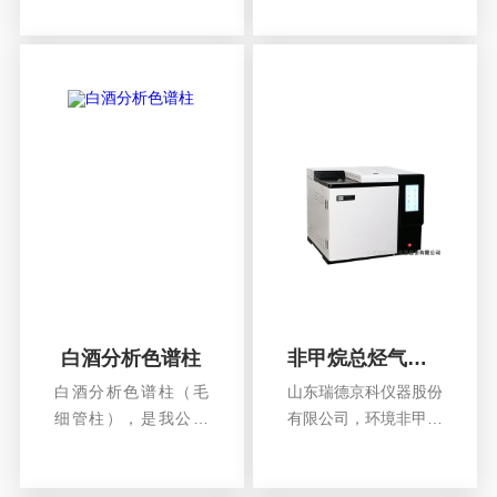
查看详情
查看详情
仪，天然气分析色谱
应用于对有机氯，有机
仪。液化气分析包括
磷农药残留的分析。农
液化气组分分析和液
药的使用在大大提高农
化气中二甲醚，甲醇
作物产量的同时，对人
分析，不包括炔烃，
类的健康也带来了很大
用带有热导检测器的
的负面影响，研究开发
气相色谱仪，由色谱
快速、可靠、灵敏和
柱将试样中各组分分
实...
离，...
白酒分析色谱柱
非甲烷总烃气相色谱仪
白酒分析色谱柱（毛
山东瑞德京科仪器股份
细管柱），是我公司
有限公司，环境非甲烷
白酒气相色谱仪量身
总烃，硫化氢气体气相
查看详情
查看详情
定制。可以将甲醇，
色谱检测分析。瑞德环