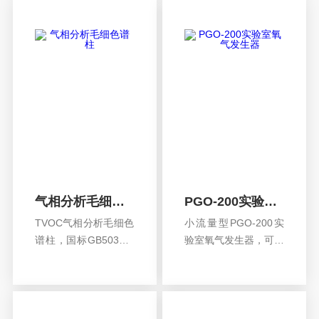
乙醛，乙酸甲酯，乙
境空气中非甲烷总烃分
酸乙酯*分离，也可以
析气相色谱仪是我公司
程序升温分析更多的
出品的一款高性能仪
组分。
器。该仪器外观时尚，
造型美观；采用全微机
控制系统，精度高稳定
性...
气相分析毛细色谱柱
PGO-200实验室氧气发生器
TVOC气相分析毛细色
小流量型PGO-200实
谱柱，国标GB50325-
验室氧气发生器，可以
2010《民用建筑工程
连续提供氧气源，99.9
查看详情
查看详情
室内环境污染控制规
9的纯度，满足实验室
范》，可分析室内空
反应、ICP、流速分析
气总挥发性有机物含
仪、拉锥机的氧气供