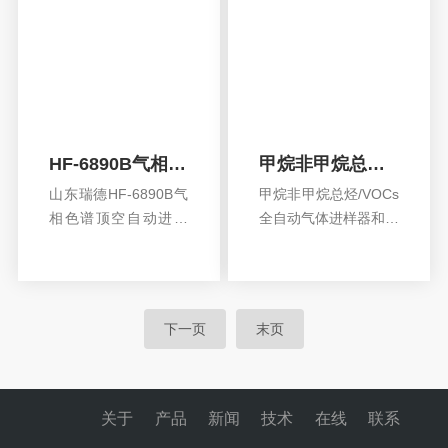
HF-6890B气相色谱顶空自动进样器
甲烷非甲烷总烃/VOCs全自动气体进样器
山东瑞德HF-6890B气
甲烷非甲烷总烃/VOCs
相色谱顶空自动进样
全自动气体进样器和气
器 ，一种气相色谱分
相色谱分析仪配套使
查看详情
查看详情
析的样品前处理装
用，可以提高气体测定
置，与其它的样品预
监测工作的自动化程
处理，如：溶剂萃
度，提高工作效率，保
下一页
末页
取、热解析等方法比
证分析的重现性与准确
较，更简单实用，工
性。
作效率高，色谱分析
结果重现性好等优点
关于
产品
新闻
技术
在线
联系