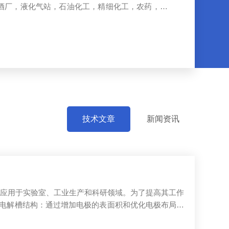
酒厂，液化气站，石油化工，精细化工，农药，环
酒/果酒气相色谱仪、液化气二甲醚气相色谱仪、变
谱仪、血液中酒精气相色谱仪、天然气气分析仪、
技术文章
新闻资讯
应用于实验室、工业生产和科研领域。为了提高其工作
进电解槽结构：通过增加电极的表面积和优化电极布局，
材料制作电解槽和电极，可以延长...