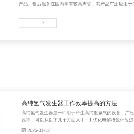
产品、售后服务在国内享有较高声誉。其产品广泛应用于
保，卫生，商检，科研等领域。主要气相色谱仪分为：白
压器油气相色谱仪、便携式气相色谱仪、溶剂残留气相色
环氧乙烷气相色谱仪、非甲烷总烃气相色谱仪等
高纯氢气发生器工作效率提高的方法
高纯氢气发生器是一种用于产生高纯度氢气的设备，广泛
效率，可以从以下几个方面入手：1.优化电解槽设计改
可以提高电解效率。选择优质材料：使用耐腐蚀、耐高温的
2025-01-13