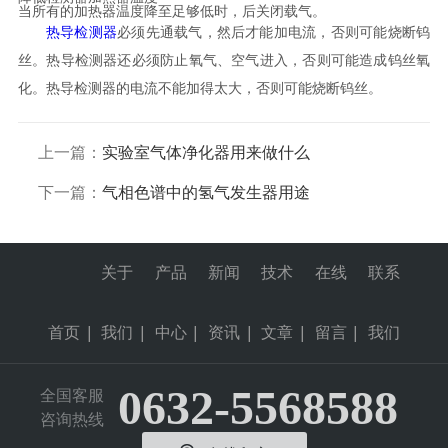
当所有的加热器温度降至足够低时，后关闭载气。
热导检测器
必须先通载气，然后才能加电流，否则可能烧断钨
丝。热导检测器还必须防止氧气、空气进入，否则可能造成钨丝氧
化。热导检测器的电流不能加得太大，否则可能烧断钨丝。
上一篇：
实验室气体净化器用来做什么
下一篇：
气相色谱中的氢气发生器用途
关于
产品
新闻
技术
在线
联系
首页
|
我们
|
中心
|
资讯
|
文章
|
留言
|
我们
0632-5568588
全国客服
咨询热线