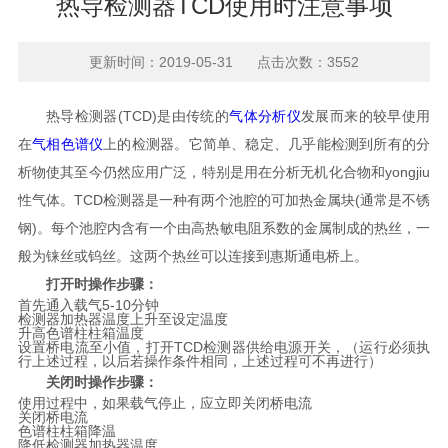
热导检测器TCD使用时注意事项
更新时间：2019-05-31 点击次数：3552
热导检测器(TCD)是由传统的
气体分析仪
发展而来的较早使用
在
气相色谱仪
上的检测器。它简单、稳定、几乎能检测到所有的分
析物使其至今仍然应用广泛，特别是用在分析无机化合物和yongjiu
性气体。TCD检测器是一种有两个池腔的可加热金属块(通常是不锈
钢)。每个池腔内含有一个由高热敏电阻系数的金属制成的热丝，一
般为铼丝或钨丝。这两个热丝可以连接到惠斯通电桥上。
打开时操作步骤：
首先通入载气5-10分钟
检测器加热器温度上升至设定温度
升高色谱柱柱箱温度
设置桥电流至小值，打开TCD检测器供给电源开关，（运行必须执
行上述过程，以后若操作条件相同，上述过程可不再进行）
关闭时操作步骤：
使用过程中，如果载气停止，应立即关闭桥电流
关闭桥电流
色谱柱柱箱降温
降低检测器加热器温度