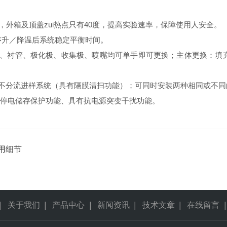
。
，外箱及顶盖zui热点只有40度，提高实验速率，保障使用人安全。
升／降温后系统稳定平衡时间。
、衬管、极化极、收集极、喷嘴均可单手即可更换；主体更换：填充柱
/不分流进样系统（具有隔膜清扫功能）；可同时安装两种相同或不同
、停电储存保护功能、具有抗电源突变干扰功能。
用细节
|
关于我们
|
产品中心
|
新闻资讯
|
技术文章
|
在线留言
|