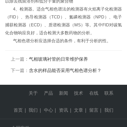
以除去残留溶剂和低分子量的聚合物
4、
检测器。适合气相色谱法的检测器有火焰离子化检测器
（
FID
）、热导检测器（
TCD
）、氮磷检测器（
NPD
）、电子
捕获检测器（
ECD
）、质谱检测器（
MS
）等。其中
FID
对碳氢
化合物响应良好，适合检测大多数药物的分析。
气相色谱分析应选择合适的条件，有利于分析的性。
上一篇：
气相玻璃衬管的日常维护保养
下一篇：
含水的样品能否采用气相色谱分析？
关于
产品
新闻
技术
在线
联系
首页
|
我们
|
中心
|
资讯
|
文章
|
留言
|
我们