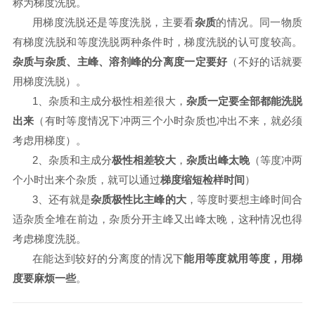
称为梯度洗脱。
用梯度洗脱还是等度洗脱，主要看
杂质
的情况。同一物质
有梯度洗脱和等度洗脱两种条件时，梯度洗脱的认可度较高。
杂质与杂质、主峰、溶剂峰的分离度一定要好
（不好的话就要
用梯度洗脱）。
1、杂质和主成分极性相差很大，
杂质一定要全部都能洗脱
出来
（有时等度情况下冲两三个小时杂质也冲出不来，就必须
考虑用梯度）。
2、杂质和主成分
极性相差较大
，
杂质出峰太晚
（等度冲两
个小时出来个杂质，就可以通过
梯度缩短检样时间
）
3、还有就是
杂质极性比主峰的大
，等度时要想主峰时间合
适杂质全堆在前边，杂质分开主峰又出峰太晚，这种情况也得
考虑梯度洗脱。
在能达到较好的分离度的情况下
能用等度就用等度，用梯
度要麻烦一些
。