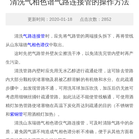
清洗气相色谱气路连接管的操作方法
更新时间：2020-01-18 点击次数：2852
清洗
气路连接管
时，应先将气路管的两端接头拆下，再将管线
从山东瑞德
气相色谱仪
中取出。
这时先把气路管外壁灰尘擦洗干净，以免清洗完管内壁时再产
生污染。
清洗管路内壁时应先用无水乙醇进行疏通处理，这可除去管路
内大部分颗粒状堵塞物及易被乙醇溶解的有机物和水分。在此疏通
步骤中，如发现管路不通，可用洗耳球加压吹洗，加压后仍无效可
考虑用细钢丝捅针疏通管路。如此法还不能使管线畅通，可使用酒
精灯加热管路使堵塞物在高温下炭化而达到疏通的目的（不锈钢管
和
紫铜管
可用酒精灯加热）。
清洗山东瑞德气相色谱仪气路连接管，可及时清除气路中的杂
质，避免因气源不纯造成气相色谱分析不准确，便于从其他方面着