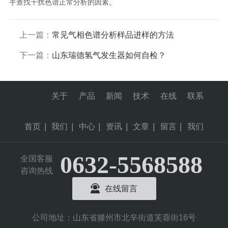
手查找干扰色谱正常分析的因素。
上一篇：
常见气相色谱分析样品进样的方法
下一篇：
山东瑞德氢气发生器如何自检？
关于
产品
新闻
技术
在线
联系
首页
|
我们
|
中心
|
资讯
|
文章
|
留言
|
我们
0632-5568588
全国客服
咨询热线
在线留言
公司地址：山东省滕州市北辛街道芙蓉街16号