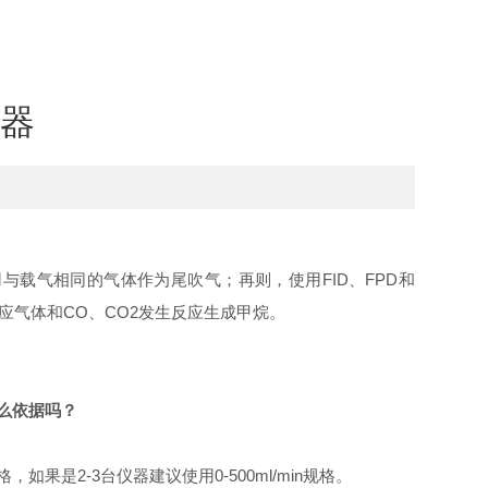
器
载气相同的气体作为尾吹气；再则，使用FID、FPD和
应气体和CO、CO2发生反应生成甲烷。
么依据吗？
果是2-3台仪器建议使用0-500ml/min规格。