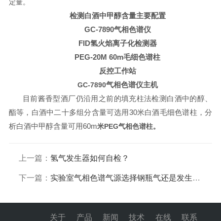
定量。
检测白酒中甲醇含量主要配置
GC-7890气相色谱仪
FID
氢火焰离子化检测器
PEG-20M 60m毛细色谱柱
反控工作站
气相色谱仪主机
GC-7890
目前酱香型酒厂仍沿用之前的填充柱法检测白酒中的醇、
酯等，白酒中二十多组分含量可选用30米白酒毛细色谱柱，分
析白酒中甲醇含量可用60m
米PEG气相色谱柱。
上一篇：
氢气发生器如何自检？
下一篇：
实验室气相色谱气源选择钢瓶气还是发生器？
关于
产品
新闻
技术
在线
联系