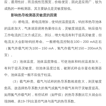
应，通用性好，而且线性范围宽，价格便宜，因此是应用广，较为
成熟的一种检测器。其主要缺点是灵敏度较低。
影响热导检测器灵敏度的因素
（l）桥电流。桥电流增加，使钨丝温度提高，钨丝和热导池体
的温差加大，气体就容易将热量传出去，灵敏度就提高。响应值与
工作电流的三次方成正比。所以，增大电流有利于提高灵敏度，但
电流太大会影响钨丝寿命。一般桥电流控制在100～200 mA左右
（氮气作载气时为100～150 mA，氢气作载气时150～200mA为
宜）。
（2）池体温度。池体温度降低，可使池体和钨丝温差加大，
有利于提高灵敏度。但池体温度过低，被测试样会冷凝在检测器
中。池体温度一般不应低于柱温。
（3）载气种类。载气与试样的热导系数相差愈大，则灵敏度
愈高。故选择热导系数大的氢气或氦气作载气有利于灵敏度提高。
如用氮气作载气时，有些试样（如甲烷）的热导系数比它大就会出
现倒峰。表19-7列出某些气体与蒸气的热导系数。