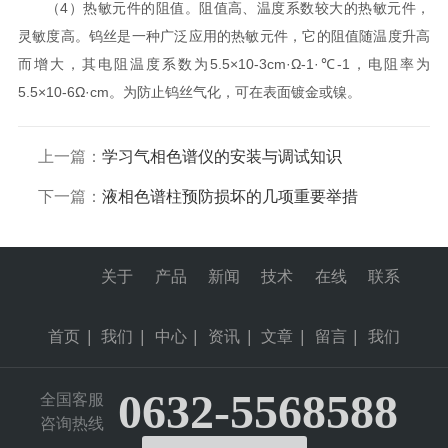
（4）热敏元件的阻值。阻值高、温度系数较大的热敏元件，
灵敏度高。钨丝是一种广泛应用的热敏元件，它的阻值随温度升高
而增大，其电阻温度系数为5.5×10-3cm·Ω-1·℃-1，电阻率为
5.5×10-6Ω·cm。为防止钨丝气化，可在表面镀金或镍。
上一篇：
学习气相色谱仪的安装与调试知识
下一篇：
液相色谱柱预防损坏的几项重要举措
关于
产品
新闻
技术
在线
联系
首页
|
我们
|
中心
|
资讯
|
文章
|
留言
|
我们
0632-5568588
全国客服
咨询热线