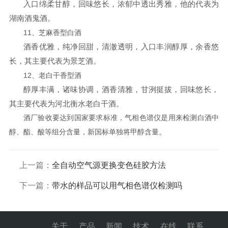
入口绵柔甘醇，回味悠长，浓郁中透出秀雅，他的代表为
湖南酒鬼酒。
11、芝麻香型白酒
酒香优雅，纯净回甜，清澈透明，入口丰润醇厚，余香悠
长，其主要代表为景芝酒。
12、老白干香型酒
醇厚丰满，诸味协调，酒香清雅，甘洌挺拔，回味悠长，
其主要代表为河北衡水老白干酒。
酒厂验收要达到国家要求标准，气相色谱仪是用来检测白酒中
醇、酯、酸等组分含量，新国标单独将甲醇含量。
上一篇：
全自动空气源更换变色硅胶方法
下一篇：
带水的样品可以用气相色谱仪检测吗
关于
产品
新闻
技术
在线
联系