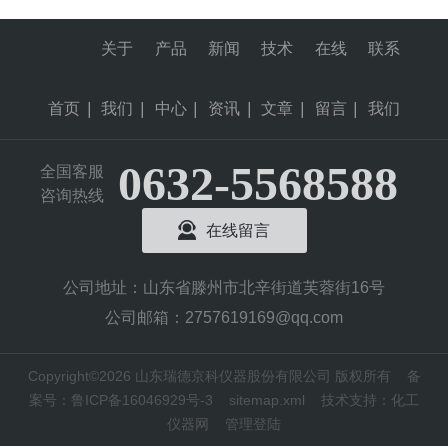
关于
产品
新闻
技术
在线
联系
首页
|
我们
|
中心
|
资讯
|
文章
|
留言
|
我们
0632-5568588
全国客服
咨询热线
在线留言
公司地址：山东省滕州市北辛街道芙蓉街16号
公司邮箱：2757619169@qq.com
Copyright©2026 山东瑞德京科仪器股份有限公司 版权所有
备
案号：鲁ICP备16046929号-3
sitemap.xml
技术支持：
化工
仪器网
管理登陆