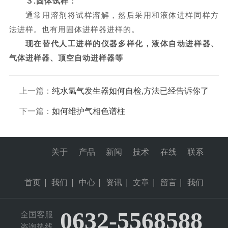
３.固体试样：
通常用溶剂将试样溶解，然后采用和液体进样同样方
法进样。也有用固体进样器进样的。
现在替代人工进样的仪器多样化，液体自动进样器、
气体进样器、顶空自动进样器等
上一篇：
纯水氢气发生器如何自检,方法已经告诉你了
下一篇：
如何维护气相色谱柱
关于
产品
新闻
技术
在线
联系
首页
|
我们
|
中心
|
资讯
|
文章
|
留言
|
我们
0632-5568588
全国客服
咨询热线