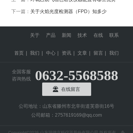
下一篇：
关于火焰光度检测器（FPD）知多少
关于
产品
新闻
技术
在线
联系
首页
|
我们
|
中心
|
资讯
|
文章
|
留言
|
我们
0632-5568588
全国客服
咨询热线
在线留言
公司地址：山东省滕州市北辛街道芙蓉街16号
公司邮箱：2757619169@qq.com
Copyright©2026 山东瑞德京科仪器股份有限公司 版权所有
备