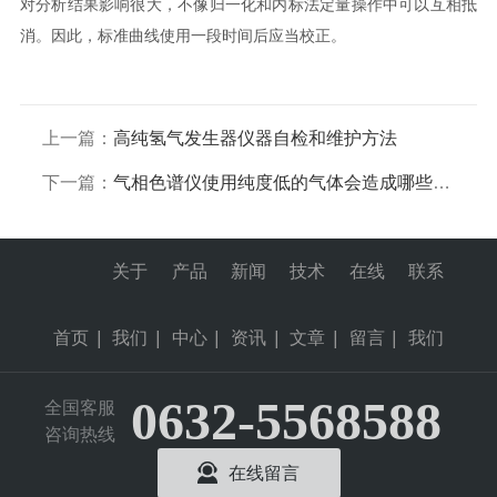
对分析结果影响很大，不像归一化和内标法定量操作中可以互相抵
消。因此，标准曲线使用一段时间后应当校正。
上一篇：
高纯氢气发生器仪器自检和维护方法
下一篇：
气相色谱仪使用纯度低的气体会造成哪些影响
关于
产品
新闻
技术
在线
联系
首页
|
我们
|
中心
|
资讯
|
文章
|
留言
|
我们
0632-5568588
全国客服
咨询热线
在线留言