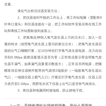
含量。
液化气分析仪仪器安装方法：
1、把仪器放到平稳的工作台上，将工作站电脑（需配有9
针串口接头）和仪器连接在一起，把工作站软件安装后将在线工作
站和离线工作站图标放到桌面上。
2、把氢氧化钾倒入氢气发生器上方的注水口，加入一定
量的纯水（按照氢气发生器上显示的液位注水），把氢气发生器后
面的出气口螺帽拧紧，过10分钟后打开氢气发生器电源，压力自动
升到0.3Mpa 观察流量显示是否为零（正常情况显示零说明氢气发
生器不漏气，如果漏气流量显示数值大），正常后关闭电源，把螺
帽拿掉后将仪器附件配带的气路管2端接好（一端接氢气发生器出
气口，一端接仪器上载气入口）拧紧后打开氢气发生器，仪器上压
力表升至0.1Mpa，用肥皂水试下仪器上出气口是否有气体排出。
3、将仪器和电脑同时接地线，防止静电干扰。
上一篇：
毛细色谱柱出现破损现象，是什么原因造成的