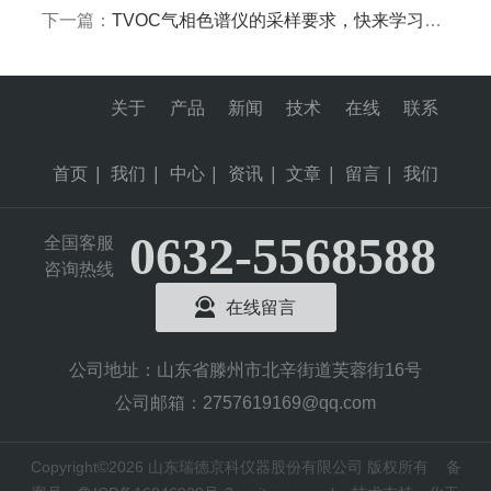
下一篇：
TVOC气相色谱仪的采样要求，快来学习一下！
关于
产品
新闻
技术
在线
联系
首页
|
我们
|
中心
|
资讯
|
文章
|
留言
|
我们
0632-5568588
全国客服
咨询热线
在线留言
公司地址：山东省滕州市北辛街道芙蓉街16号
公司邮箱：2757619169@qq.com
Copyright©2026 山东瑞德京科仪器股份有限公司 版权所有
备