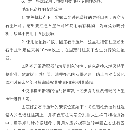
6、对于特殊应用，根据可提供的专用柱选择。
毛细色谱柱的安装流程：
1. 在关机状态下，将螺母穿过色谱柱的进样口侧，再穿入
石墨压环。这里要注意石墨压环容易附着有机物，为避免影响分
析，尽量不要用手直接接触。
2. 使用适配器和扳手固定石墨压环，这里毛细管柱应超出
石墨压环定位夹具10mm以上，在固定时注意不要过分拧紧适配
器。
3.陶瓷刀沿适配器前端切割色谱柱，使色谱柱末端保持平
整光滑。然后拆下适配器。清理多余的石墨碎屑，防止再次安装色
谱柱时多余的部分堵塞适配器或者FID检测器喷嘴。
4.使用检测器端的适配器重复上述步骤将检测器端的石墨
压环进行固定。
固定好后石墨压环的安装位置如下：将色谱柱悬挂到柱温
箱内的色谱柱挂架上，并将色谱柱两端分别插入进样口和检测器
中，用手顺时针拧紧螺母，再用对应的扳手旋转半圈左右进行固