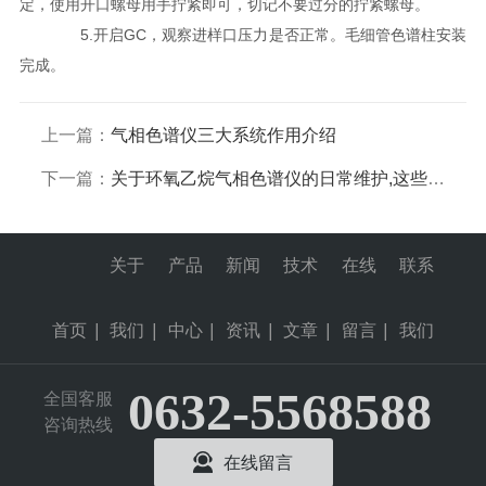
定，使用开口螺母用手拧紧即可，切记不要过分的拧紧螺母。
5.开启GC，观察进样口压力是否正常。毛细管色谱柱安装
完成。
上一篇：
气相色谱仪三大系统作用介绍
下一篇：
关于环氧乙烷气相色谱仪的日常维护,这些你一定要知道
关于
产品
新闻
技术
在线
联系
首页
|
我们
|
中心
|
资讯
|
文章
|
留言
|
我们
0632-5568588
全国客服
咨询热线
在线留言