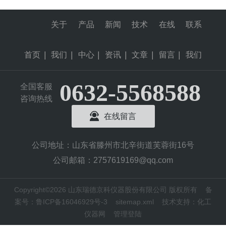
关于
产品
新闻
技术
在线
联系
首页
|
我们
|
中心
|
资讯
|
文章
|
留言
|
我们
0632-5568588
全国客服
咨询热线
在线留言
公司地址：山东省滕州市北辛街道芙蓉街16号
公司邮箱：2757619169@qq.com
Copyright©2026 山东瑞德京科仪器股份有限公司 版权所有
备
案号：鲁ICP备16046929号-3
sitemap.xml
技术支持：
化工
仪器网
管理登陆