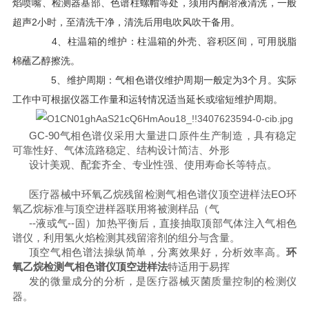
焰喷嘴、检测器基部、色谱柱螺帽等处，须用丙酮溶液清洗，一般
超声2小时，至清洗干净，清洗后用电吹风吹干备用。
4、柱温箱的维护：柱温箱的外壳、容积区间，可用脱脂
棉蘸乙醇擦洗。
5、维护周期：气相色谱仪维护周期一般定为3个月。实际
工作中可根据仪器工作量和运转情况适当延长或缩短维护周期。
GC-90气相色谱仪采用大量进口原件生产制造，具有稳定
可靠性好、气体流路稳定、结构设计简洁、外形
设
计美观、配套齐全、专业性强、使用寿命长
等特点。
医疗器械中环氧乙烷残留检测气相色谱仪顶空进样法EO环
氧乙烷标准
与顶空进样器联用将被测样品（气
--液或气--固）加热平衡后，直接抽取顶部气体注入气相色
谱仪，利用氢火焰检测其残留溶剂的组分与含量。
顶空气相色谱法操纵简单，分离效果好，分析效率高。
环
氧乙烷检测气相色谱仪顶空进样法
特适用于易挥
发
的微量成分的分析，是医疗器械灭菌质量控制的检测仪
器。