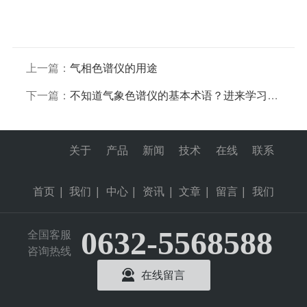
上一篇：
气相色谱仪的用途
下一篇：
不知道气象色谱仪的基本术语？进来学习一下
关于
产品
新闻
技术
在线
联系
首页
|
我们
|
中心
|
资讯
|
文章
|
留言
|
我们
0632-5568588
全国客服
咨询热线
在线留言