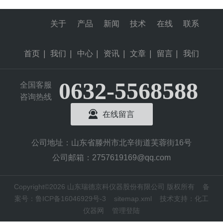
关于
产品
新闻
技术
在线
联系
首页
|
我们
|
中心
|
资讯
|
文章
|
留言
|
我们
0632-5568588
全国客服
咨询热线
在线留言
公司地址：山东省滕州市北辛街道芙蓉街16号
公司邮箱：2757619169@qq.com
Copyright©2026 山东瑞德京科仪器股份有限公司 版权所有
备
案号：鲁ICP备16046929号-3
sitemap.xml
技术支持：
化工
仪器网
管理登陆