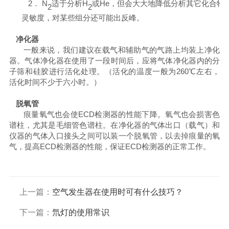
2．
N
适于分析
H
或
He
，但会大大地降低分析其它化合物
2
2
灵敏度，对某些组分还可能出反峰。
净化器
一般来说，我们建议在载气和辅助气的气路上均装上净化
器
。气体净化器在使用了一段时间后，应将气体净化器内的分
子筛和硅胶进行活化处理。（活化的温度一般为
260
℃左右，
活化时间不少于六小时。）
脱氧管
痕量氧气也会使
ECD
检测器的性能下降。氧气也会损害色
谱柱，尤其是毛细管色谱柱。在净化器的气体出口（载气）和
仪器的气体入口接头之间可以装一个脱氧管，以去掉痕量的氧
气，提高
ECD
检测器的性能，保证
ECD
检测器的正常工作。
上一篇：
空气发生器在使用时可有什么技巧？
下一篇：
氘灯的使用常识