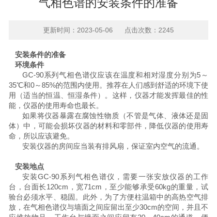
气相色谱的安装条件的准备
更新时间：2023-05-06 点击次数：2245
安装条件的准备
环境条件
GC-90
系列气相色谱仪应该在温度和相对湿度分别为
5
～
35
℃和
0
～
85%
的范围内使用。推荐在人们感到舒适的环境下使
用（适当的恒温、恒湿条件）。这样，仪器才能发挥最佳的性
能，仪器的使用寿命也最长。
如果将仪器暴露在腐蚀性物质（不管是气体、液体还是固
体
）
中，可能会损坏仪器的材料和零部件，降低仪器的使用寿
命，所以应该避免。
安装仪器的房间应当装有排风扇，保证室内空气的流通。
安装地点
安装
GC-90
系列气相色谱仪，需要一张安放仪器的工作
台，台面长
120cm
，宽
71cm
，至少能够承受
6
0
kg
的重量，试
验台必须水平、稳固。此外，为了方便柱温箱中的高热空气排
放，在气相色谱仪与墙面之间应留出至少
30cm
的空间，并且不