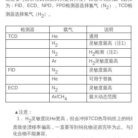
为：
FID
、
ECD
、
NPD
、
FPD
检测器选择氮气（
N
），
TCD
检
2
测器选择氢气（
H
）。
2
检测器
载气
说明
TCD
He
通用
H
灵敏度最高（注
1
）
2
N
H
检测（注
2
）
2
2
Ar
H
灵敏度最高
2
FID
N
灵敏度最高
2
He
可用于替换
ECD
N
灵敏度最高
2
Ar/CH
最大动态范围
4
▲注意：
1．
H
灵敏度比
He
更高，但会冲掉
TCD
热导钨丝上的钝化
2
质致使漂移率偏高，一直要等到钝化物还原完毕为止。与某
化合物不能兼容。