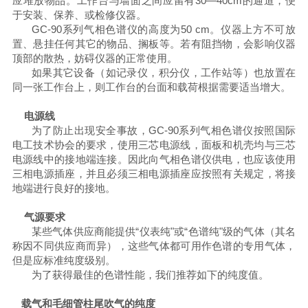
应堆放物品。工作台与墙面之间应留有
30
—
40cm
的通道，便
于安装、保养、或检修仪器。
GC-90
系列气相色谱仪的高度为
50
cm
。仪器上方不可放
置、悬挂任何其它的物品、搁板等。若有阻挡物，会影响仪器
顶部的散热，妨碍仪器的正常使用。
如果其它设备（如记录仪，积分仪，工作站等）也放置在
同一张工作台上，则工作台的台面和载荷根据需要适当增大。
电源线
为了防止出现安全事故，
GC-90
系列气相色谱仪按照国际
电工技术协会的要求，使用三芯电源线，面板和机壳均与三芯
电源线中的接地端连接。因此向气相色谱仪供电，也应该使用
三相电源插座，并且必须三相电源插座应按照有关规定，将接
地端进行良好的接地。
气源要求
某些气体供应商能提供
“仪表纯"或“色谱纯"级的气体（其名
称因不同供应商而异），这些气体都可用作色谱的专用气体，
但是应标准纯度级别。
为了获得最佳的色谱性能，我们推荐如下的纯度值。
载气和毛细管柱尾吹气的纯度