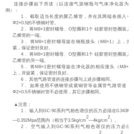
连接步骤如下所述（以连接气源钢瓶与气体净化器为
例）：
1．
截取适当长度的聚乙烯管，并在其两端各插入一
Φ
2
×
0.5
的不锈钢衬管。
2．
将
M8
×
1
密封螺母、
O
型圈和
1
个
硅胶密封垫圈
装入
乙烯管的一端。
3．
将
M8
×
1
密封螺母旋在钢瓶接头（
M8
×
1
）上，并
紧，保证密封良好。
4．
将
M8
×
1
密封螺母、
O
型圈和
1
个
硅胶密封垫圈
装入
乙烯管的另一端。
5．
将
M8
×
1
密封螺母旋在净化器的相应接头（
M8
×
1
上，并旋紧，保证密封良好。
6．
其他气路管道的连接步骤与上述步骤相同。
7．
如果使用不锈钢管或紫铜管等金属管气路管道，
Φ
2
×
0.5
不锈钢衬管不必使用，其它步骤相同。
▲注意：
1．
输入到
GC-90
系列气相色谱仪的压力必须在
0.
343Mp
2
2
—
0.392Mpa
范围内（相当于
3.5kg/cm
—
4kg/cm
）。
2．
空气输入到
GC-90
系列气相色谱仪的压力必须
2
2