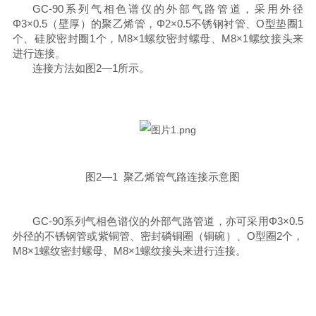
GC-90
系列气相色谱仪的外部气路管道，采用外径
Φ
3
×
0.5
（壁厚）的聚乙烯管，
Φ
2
×
0.5
不锈钢衬管、
O
型垫圈
1
个、硅胶密封圈
1
个，
M8
×
1
螺纹密封螺母、
M8
×
1
螺纹接头来
进行连接。
连接方法如图
2
—
1
所示。
图
2
—
1
聚乙烯管气路连接示意图
GC-90
系列气相色谱仪的外部气路管道，亦可采用
Φ
3
×
0.5
外径的不锈钢管或紫铜管、密封磷铜圈（铜碗）、
O
型圈
2
个，
M8
×
1
螺纹密封螺母、
M8
×
1
螺纹接头来进行连接。