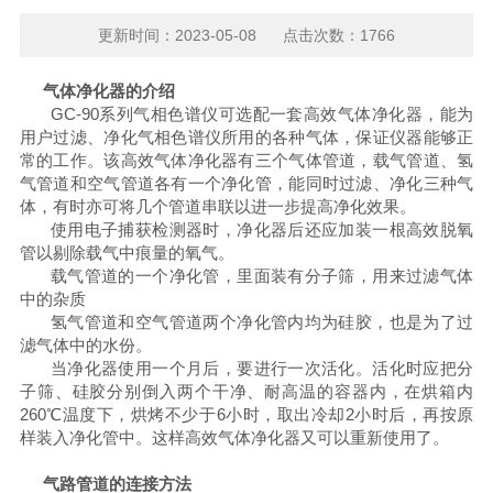
更新时间：2023-05-08 点击次数：1766
气体净化器的介绍
GC-90
系列气相色谱仪可选配一套高效气体净化器，能为
用户过滤、净化气相色谱仪所用的各种气体，保证仪器能够正
常的工作。该高效气体净化器有三个气体管道，载气管道、氢
气管道和空气管道各有一个净化管，能同时过滤、净化三种气
体，有时亦可将几个管道串联以进一步提高净化效果。
使用电子捕获检测器时，净化器后还应加装一根高效脱氧
管以剔除载气中痕量的氧气。
载气管道的一个净化管，里面装有分子筛，用来过滤气体
中的杂质
氢气管道和空气管道两个净化管内均为硅胶，也是为了过
滤气体中的水份。
当净化器使用一个月后，要进行一次活化。活化时应把分
子筛、硅胶分别倒入两个干净、耐高温的容器内，在烘箱内
260
℃温度下，烘烤不少于
6
小时，取出冷却
2
小时后，再按原
样装入净化管中。这样高效气体净化器又可以重新使用了。
气路管道的连接方法