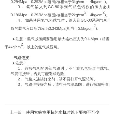
0.294Mpa
—
0.392Mpa
范围内
(
相当于
3kg/cm
—
4kg/cm
)
。
3．
氢气输入到
GC-90
系列气相色谱仪的压力必须
2
2
0.196Mpa
—
0.392Mpa
范围内
(
相当于
2kg/cm
—
4kg/cm
)
。
4．
如果使用氢气为载气时，输入到
GC-90
系列气相色
2
仪的载气入口压力应为
0.343Mpa(
相当于
3.5kg/cm
)
。
▲注意：氢气减压阀要选用最大输出压力为
0.4
Mpa
（相当
2
于
4kg/cm
）
以上的氢气减压阀。
气路连接
▲注意：
1．
连接
气相
的外部气路时，不可将氢气管道与载气、
气管道接错，否则可能造成危险。
2．
气路未连接好之前，请不要打开气源总阀。
3．
气路连接好之后，请打开气源总阀，进行探漏检查。
上一篇：
使用实验室用超纯水机时以下要领不可少