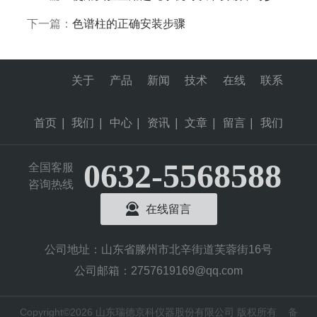
下一篇：
色谱柱的正确安装步骤
关于
产品
新闻
技术
在线
联系
首页
|
我们
|
中心
|
资讯
|
文章
|
留言
|
我们
0632-5568588
全国客服
咨询热线
在线留言
公司地址：山东省滕州市北辛街道芙蓉街16号
公司邮箱：2757619169@qq.com
Copyright©2026 山东瑞德京科仪器股份有限公司 版权所有
备