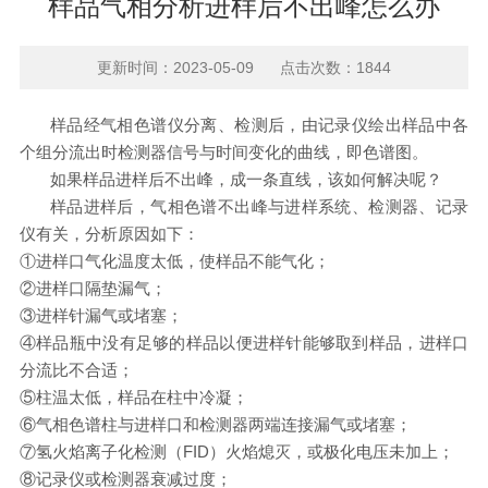
样品气相分析进样后不出峰怎么办
更新时间：2023-05-09 点击次数：1844
样品经气相色谱仪分离、检测后，由记录仪绘出样品中各
个组分流出时检测器信号与时间变化的曲线，即色谱图。
如果样品进样后不出峰，成一条直线，该如何解决呢？
样品进样后，气相色谱不出峰与进样系统、检测器、记录
仪有关，分析原因如下：
①
进样口气化温度太低，使样品不能气化；
②
进样口隔垫漏气；
③
进样针漏气或堵塞；
④
样品瓶中没有足够的样品以便进样针能够取到样品，进样口
分流比不合适；
⑤
柱温太低，样品在柱中冷凝；
⑥气相色谱柱与进样口和检测器两端连接漏气或堵塞；
⑦
氢火焰离子化检测
（FID）火焰熄灭，或极化电压未加上；
⑧
记录仪或检测器衰减过度；