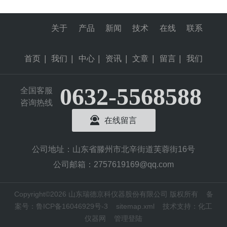
关于
产品
新闻
技术
在线
联系
首页
|
我们
|
中心
|
资讯
|
文章
|
留言
|
我们
0632-5568588
全国客服
咨询热线
在线留言
公司地址：山东省滕州市北辛街道芙蓉街16号
公司邮箱：2757619169@qq.com
Copyright©2026 山东瑞德京科仪器股份有限公司 版权所有
备
案号：鲁ICP备16046929号-3
sitemap.xml
技术支持：
化工
仪器网
管理登陆