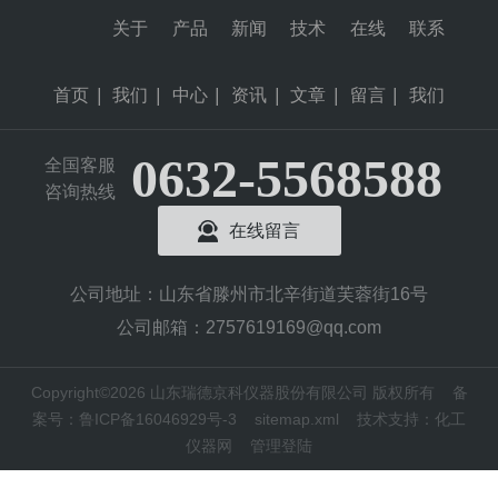
关于
产品
新闻
技术
在线
联系
首页
|
我们
|
中心
|
资讯
|
文章
|
留言
|
我们
0632-5568588
全国客服
咨询热线
在线留言
公司地址：山东省滕州市北辛街道芙蓉街16号
公司邮箱：2757619169@qq.com
Copyright©2026 山东瑞德京科仪器股份有限公司 版权所有
备
案号：鲁ICP备16046929号-3
sitemap.xml
技术支持：
化工
仪器网
管理登陆