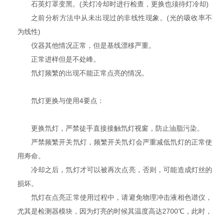
石英灯罩变黑。(关灯冷却时进行检查，更换也须待灯冷却)
之前分析方法中从未出现过的非线性现象。(光的吸收率不
为线性)
仪器其他情况正常，但是基线漂移严重。
正常进样但是不处峰。
氘灯频繁的出现不能正常点亮的情况。
氘灯更换与使用4要点：
更换氘灯，严禁徒手直接接触氘灯视窗，防止油脂污染。
严禁频繁开关氘灯，频繁开关氘灯会严重减低氘灯的正常使
用寿命。
冷却之后，氘灯才可以被再次点亮，否则，可能造成灯丝的
损坏。
氘灯在点亮正常使用过程中，请避免物理冲击液相色谱仪，
尤其是检测器模块，因为灯亮的时候其温度高达2700℃，此时，