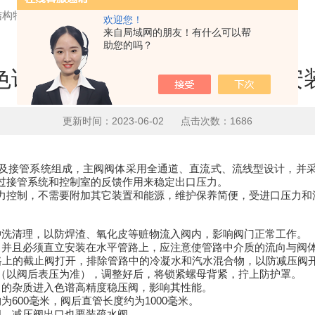
结构特点和安装
欢迎您！
来自局域网的朋友！有什么可以帮
助您的吗？
色谱高精度稳压阀结构特点和安
更新时间：2023-06-02 点击次数：1686
及接管系统组成，主阀阀体采用全通道、直流式、流线型设计，并
过接管系统和控制室的反馈作用来稳定出口压力。
力控制，不需要附加其它装置和能源，维护保养简便，受进口压力和
冲洗清理，以防焊渣、氧化皮等赃物流入阀内，影响阀门正常工作。
，并且必须直立安装在水平管路上，应注意使管路中介质的流向与阀
路上的截止阀打开，排除管路中的冷凝水和汽水混合物，以防减压阀
（以阀后表压为准），调整好后，将锁紧螺母背紧，拧上防护罩。
中的杂质进入色谱高精度稳压阀，影响其性能。
600毫米，阀后直管长度约为1000毫米。
阀，减压阀出口也要装疏水阀。