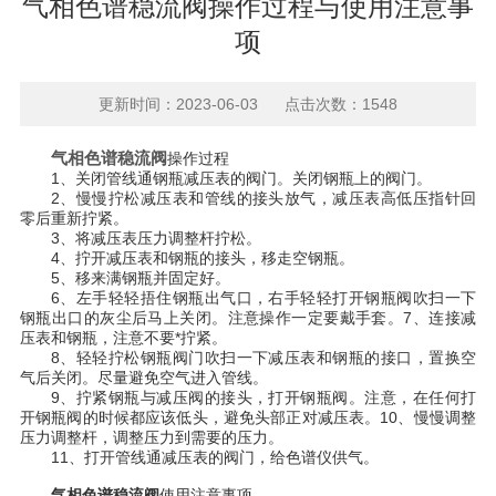
气相色谱稳流阀操作过程与使用注意事
项
更新时间：2023-06-03 点击次数：1548
气相色谱稳流阀
操作过程
1、关闭管线通钢瓶减压表的阀门。关闭钢瓶上的阀门。
2、慢慢拧松减压表和管线的接头放气，减压表高低压指针回
零后重新拧紧。
3、将减压表压力调整杆拧松。
4、拧开减压表和钢瓶的接头，移走空钢瓶。
5、移来满钢瓶并固定好。
6、左手轻轻捂住钢瓶出气口，右手轻轻打开钢瓶阀吹扫一下
钢瓶出口的灰尘后马上关闭。注意操作一定要戴手套。7、连接减
压表和钢瓶，注意不要*拧紧。
8、轻轻拧松钢瓶阀门吹扫一下减压表和钢瓶的接口，置换空
气后关闭。尽量避免空气进入管线。
9、拧紧钢瓶与减压阀的接头，打开钢瓶阀。注意，在任何打
开钢瓶阀的时候都应该低头，避免头部正对减压表。10、慢慢调整
压力调整杆，调整压力到需要的压力。
11、打开管线通减压表的阀门，给色谱仪供气。
气相色谱稳流阀
使用注意事项