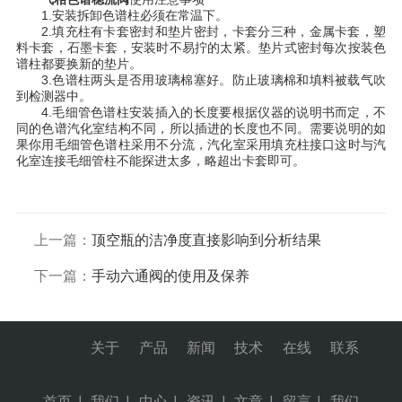
1.安装拆卸色谱柱必须在常温下。
2.填充柱有卡套密封和垫片密封，卡套分三种，金属卡套，塑
料卡套，石墨卡套，安装时不易拧的太紧。垫片式密封每次按装色
谱柱都要换新的垫片。
3.色谱柱两头是否用玻璃棉塞好。防止玻璃棉和填料被载气吹
到检测器中。
4.毛细管色谱柱安装插入的长度要根据仪器的说明书而定，不
同的色谱汽化室结构不同，所以插进的长度也不同。需要说明的如
果你用毛细管色谱柱采用不分流，汽化室采用填充柱接口这时与汽
化室连接毛细管柱不能探进太多，略超出卡套即可。
上一篇：
顶空瓶的洁净度直接影响到分析结果
下一篇：
手动六通阀的使用及保养
关于
产品
新闻
技术
在线
联系
首页
|
我们
|
中心
|
资讯
|
文章
|
留言
|
我们