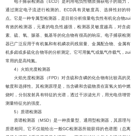
电子捕获检测器（ECD）是利用电负性物质捕获电子的能力，
通过测定电子流进行检测的。ECD具有灵敏度高、选择性好的特
点。它是一种专属型检测器，是目前分析痕量电负性有机化合物zui
有效的检测器，元素的电负性越强，检测器灵敏度越高，对含卤
素、硫、氧、羰基、氨基等的化合物有很高的响应。电子捕获检测
器已广泛应用于有机氯和有机磷农药残留量、金属配合物、金属有
机多卤或多硫化合物等的分析测定。它可用氮气或氩气作载气，zui
常用的是高纯氮。
4）火焰光度检测器
火焰光度检测器（FPD）对含硫和含磷的化合物有比较高的灵
敏度和选择性。其检测原理是，当含磷和含硫物质在富氢火焰中燃
烧时，分别发射具有特征的光谱，透过干涉滤光片，用光电倍增管
测量特征光的强度。
5）质谱检测器
质谱检测器（MSD）是一种质量型、通用型检测器，其原理与
质谱相同。它不仅能给出一般GC检测器所能获得的色谱图（总离