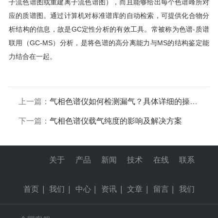
子流色谱图或重建离子流色谱图），而且能够给出每个色谱峰所对
应的质谱图。通过计算机对标准谱库的自动检索，可提供化合物分
析结构的信息，故是GC定性分析的有效工具。常被称为色谱-质谱
联用（GC-MS）分析，是将色谱的高分离能力与MS的结构鉴定能
力结合在一起。
上一篇：
气相色谱仪如何检测漏气？具体详细的操作步骤
下一篇：
气相色谱仪载气纯度的影响及解决方案
关于
产品
新闻
技术
在线
联系
首页
|
我们
|
中心
|
资讯
|
文章
|
留言
|
我们