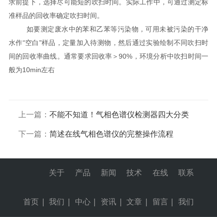
求前提下，选择尽可能短的吹扫时间。实际工作中，可通过测定标
准样品的回收率确定吹扫时间。
如要测定废水中的苯和乙苯等污染物，可用未被污染的干净
水作“空白"样品，定量加入待测物，然后通过实验绘制不同吹扫时
间的回收率曲线。通常要求回收率＞90%，环境分析中吹扫时间一
般为10min左右
上一篇：
不能不知道！气相色谱仪检测器四大分类
下一篇：
简述在线气相色谱仪的完整操作流程
关于
产品
新闻
技术
在线
联系
首页
|
我们
|
中心
|
资讯
|
文章
|
留言
|
我们