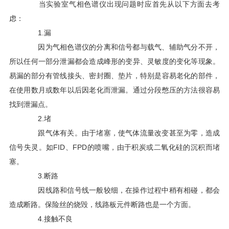
当实验室气相色谱仪出现问题时应首先从以下方面去考
虑：
1.漏
因为气相色谱仪的分离和信号都与载气、辅助气分不开，
所以任何一部分泄漏都会造成峰形的变异、灵敏度的变化等现象。
易漏的部分有管线接头、密封圈、垫片，特别是容易老化的部件，
在使用数月或数年以后因老化而泄漏。通过分段憋压的方法很容易
找到泄漏点。
2.堵
跟气体有关。由于堵塞，使气体流量改变甚至为零，造成
信号失灵。如FID、FPD的喷嘴，由于积炭或二氧化硅的沉积而堵
塞。
3.断路
因线路和信号线一般较细，在操作过程中稍有相碰，都会
造成断路。保险丝的烧毁，线路板元件断路也是一个方面。
4.接触不良