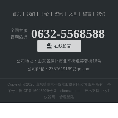
首页
|
我们
|
中心
|
资讯
|
文章
|
留言
|
我们
0632-5568588
全国客服
咨询热线
在线留言
公司地址：山东省滕州市北辛街道芙蓉街16号
公司邮箱：2757619169@qq.com
Copyright©2026 山东瑞德京科仪器股份有限公司 版权所有
备
案号：鲁ICP备16046929号-3
sitemap.xml
技术支持：
化工
仪器网
管理登陆