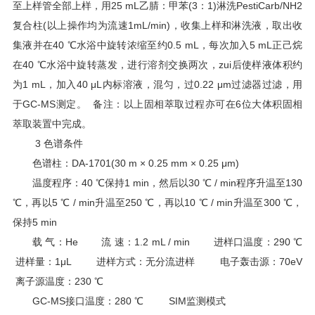
至上样管全部上样，用25 mL乙腈：甲苯(3：1)淋洗PestiCarb/NH2
复合柱(以上操作均为流速1mL/min)，收集上样和淋洗液，取出收
集液并在40 ℃水浴中旋转浓缩至约0.5 mL，每次加入5 mL正己烷
在40 ℃水浴中旋转蒸发，进行溶剂交换两次，zui后使样液体积约
为1 mL，加入40 μL内标溶液，混匀，过0.22 μm过滤器过滤，用
于GC-MS测定。 备注：以上固相萃取过程亦可在6位大体积固相
萃取装置中完成。
3 色谱条件
色谱柱：DA-1701(30 m × 0.25 mm × 0.25 μm)
温度程序：40 ℃保持1 min，然后以30 ℃ / min程序升温至130
℃，再以5 ℃ / min升温至250 ℃，再以10 ℃ / min升温至300 ℃，
保持5 min
载 气：He 流 速：1.2 mL / min 进样口温度：290 ℃
进样量：1μL 进样方式：无分流进样 电子轰击源：70eV
离子源温度：230 ℃
GC-MS接口温度：280 ℃ SIM监测模式