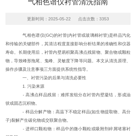
气相色谱仪衬管清洗指南
更新时间：2025-05-22 点击次数：3353
气相色谱仪(GC)的衬管(内衬管或玻璃棉衬管)是样品汽化
和传输的关键部件，其清洁程度直接影响分析结果的准确性和仪器
寿命。长期使用后，衬管内壁易积聚高沸点残留物、聚合物或颗粒
物，导致峰形拖尾、鬼峰、灵敏度下降等问题。本文从清洗原理、
操作步骤及注意事项三方面提供系统性指导。
一、衬管污染的后果与清洗必要性
1. 污染来源
- 高沸点样品残留：难挥发组分在衬管内壁凝结，形成油
状或固态沉积物。
- 样品分解产物：高温下不稳定样品(如生物提取物、高分
子)裂解产生碳化物或交联聚合物。
- 进样口颗粒物：样品中的微小颗粒或吸附剂碎屑堵塞衬