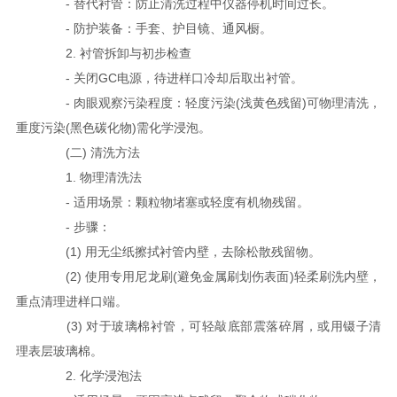
- 替代衬管：防止清洗过程中仪器停机时间过长。
- 防护装备：手套、护目镜、通风橱。
2. 衬管拆卸与初步检查
- 关闭GC电源，待进样口冷却后取出衬管。
- 肉眼观察污染程度：轻度污染(浅黄色残留)可物理清洗，
重度污染(黑色碳化物)需化学浸泡。
(二) 清洗方法
1. 物理清洗法
- 适用场景：颗粒物堵塞或轻度有机物残留。
- 步骤：
(1) 用无尘纸擦拭衬管内壁，去除松散残留物。
(2) 使用专用尼龙刷(避免金属刷划伤表面)轻柔刷洗内壁，
重点清理进样口端。
(3) 对于玻璃棉衬管，可轻敲底部震落碎屑，或用镊子清
理表层玻璃棉。
2. 化学浸泡法