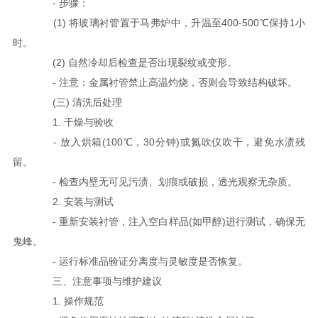
- 步骤：
(1) 将玻璃衬管置于马弗炉中，升温至400-500℃保持1小
时。
(2) 自然冷却后检查是否出现裂纹或变形。
- 注意：金属衬管禁止高温灼烧，否则会导致结构破坏。
(三) 清洗后处理
1. 干燥与验收
- 放入烘箱(100℃，30分钟)或氮吹仪吹干，避免水渍残
留。
- 检查内壁无可见污渍、划痕或破损，透光观察无杂质。
2. 安装与测试
- 重新安装衬管，注入空白样品(如甲醇)进行测试，确保无
鬼峰。
- 运行标准品验证分离度与灵敏度是否恢复。
三、注意事项与维护建议
1. 操作规范