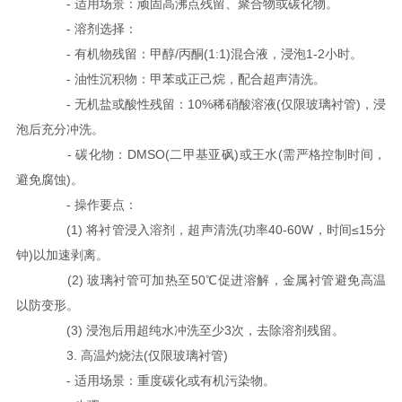
- 适用场景：顽固高沸点残留、聚合物或碳化物。
- 溶剂选择：
- 有机物残留：甲醇/丙酮(1:1)混合液，浸泡1-2小时。
- 油性沉积物：甲苯或正己烷，配合超声清洗。
- 无机盐或酸性残留：10%稀硝酸溶液(仅限玻璃衬管)，浸
泡后充分冲洗。
- 碳化物：DMSO(二甲基亚砜)或王水(需严格控制时间，
避免腐蚀)。
- 操作要点：
(1) 将衬管浸入溶剂，超声清洗(功率40-60W，时间≤15分
钟)以加速剥离。
(2) 玻璃衬管可加热至50℃促进溶解，金属衬管避免高温
以防变形。
(3) 浸泡后用超纯水冲洗至少3次，去除溶剂残留。
3. 高温灼烧法(仅限玻璃衬管)
- 适用场景：重度碳化或有机污染物。