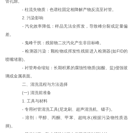
管孔隙。
- 柱流失物质：色谱柱固定相降解产物反流至衬管。
2. 污染影响
- 汽化效率降低：样品无法全挥发，导致峰分裂或定量偏
差。
- 鬼峰干扰：残留物二次汽化产生非目标峰。
- 检测器污染：颗粒物或挥发性残留进入检测器(如FID的
喷嘴堵塞)。
- 衬管寿命缩短：长期积累的腐蚀性物质(如酸、盐)侵蚀玻
璃或金属表面。
二、清洗流程与方法选择
(一) 清洗前准备
1. 工具与材料
- 专用衬管清洗工具(尼龙刷、超声清洗机、镊子)。
- 溶剂：甲醇、丙酮、甲苯、超纯水(根据污染物性质选
择)。