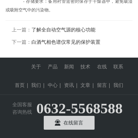
- 存储要求：备用衬管需密封保存于干燥器中，避免吸湿
或吸附空气中的污染物。
上一篇：
了解全自动空气源的核心功能
下一篇：
白酒气相色谱仪常见的保护装置
关于
产品
新闻
技术
在线
联系
首页
|
我们
|
中心
|
资讯
|
文章
|
留言
|
我们
0632-5568588
全国客服
咨询热线
在线留言