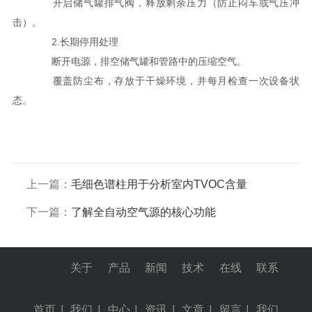
开启储气罐排气阀，释放剩余压力（防止闷车或气压冲
击）。
2.长期停用处理
断开电源，排空储气罐和管路中的压缩空气。
覆盖防尘布，存放于干燥环境，并每月检查一次设备状
态。
上一篇：
毛细色谱柱用于分析室内TVOC含量
下一篇：
了解全自动空气源的核心功能
关于
产品
新闻
技术
在线
联系
首页
|
我们
|
中心
|
资讯
|
文章
|
留言
|
我们