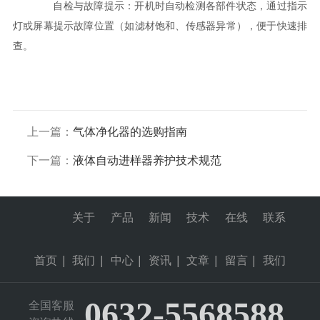
自检与故障提示：开机时自动检测各部件状态，通过指示
灯或屏幕提示故障位置（如滤材饱和、传感器异常），便于快速排
查。
上一篇：
气体净化器的选购指南
下一篇：
液体自动进样器养护技术规范
关于
产品
新闻
技术
在线
联系
首页
|
我们
|
中心
|
资讯
|
文章
|
留言
|
我们
0632-5568588
全国客服