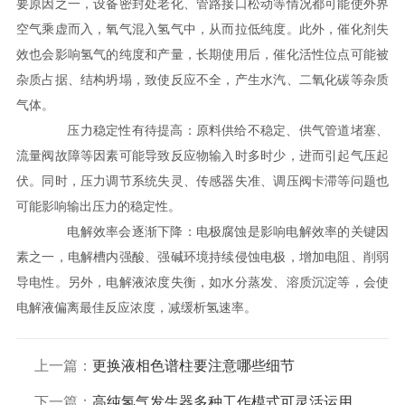
要原因之一，设备密封处老化、管路接口松动等情况都可能使外界
空气乘虚而入，氧气混入氢气中，从而拉低纯度。此外，催化剂失
效也会影响氢气的纯度和产量，长期使用后，催化活性位点可能被
杂质占据、结构坍塌，致使反应不全，产生水汽、二氧化碳等杂质
气体。
压力稳定性有待提高：原料供给不稳定、供气管道堵塞、
流量阀故障等因素可能导致反应物输入时多时少，进而引起气压起
伏。同时，压力调节系统失灵、传感器失准、调压阀卡滞等问题也
可能影响输出压力的稳定性。
电解效率会逐渐下降：电极腐蚀是影响电解效率的关键因
素之一，电解槽内强酸、强碱环境持续侵蚀电极，增加电阻、削弱
导电性。另外，电解液浓度失衡，如水分蒸发、溶质沉淀等，会使
电解液偏离最佳反应浓度，减缓析氢速率。
上一篇：
更换液相色谱柱要注意哪些细节
下一篇：
高纯氢气发生器多种工作模式可灵活运用