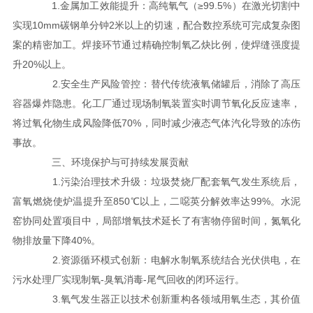
1.金属加工效能提升：高纯氧气（≥99.5%）在激光切割中
实现10mm碳钢单分钟2米以上的切速，配合数控系统可完成复杂图
案的精密加工。焊接环节通过精确控制氧乙炔比例，使焊缝强度提
升20%以上。
2.安全生产风险管控：替代传统液氧储罐后，消除了高压
容器爆炸隐患。化工厂通过现场制氧装置实时调节氧化反应速率，
将过氧化物生成风险降低70%，同时减少液态气体汽化导致的冻伤
事故。
三、环境保护与可持续发展贡献
1.污染治理技术升级：垃圾焚烧厂配套氧气发生系统后，
富氧燃烧使炉温提升至850℃以上，二噁英分解效率达99%。水泥
窑协同处置项目中，局部增氧技术延长了有害物停留时间，氮氧化
物排放量下降40%。
2.资源循环模式创新：电解水制氧系统结合光伏供电，在
污水处理厂实现制氧-臭氧消毒-尾气回收的闭环运行。
3.氧气发生器正以技术创新重构各领域用氧生态，其价值