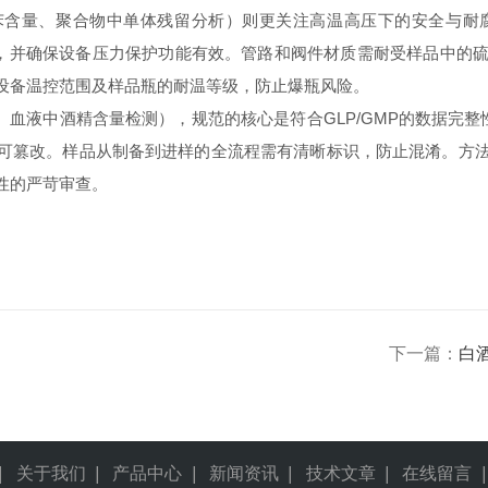
含量、聚合物中单体残留分析）则更关注高温高压下的安全与耐
温度，并确保设备压力保护功能有效。管路和阀件材质需耐受样品中的
设备温控范围及样品瓶的耐温等级，防止爆瓶风险。
液中酒精含量检测），规范的核心是符合GLP/GMP的数据完整性（
记录，不可篡改。样品从制备到进样的全流程需有清晰标识，防止混淆
性的严苛审查。
下一篇：
白
|
关于我们
|
产品中心
|
新闻资讯
|
技术文章
|
在线留言
|