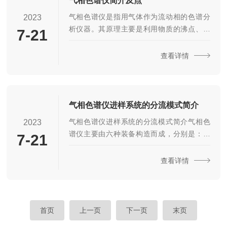
气相色谱仪简介及点
的使用及注意事项器仪表同1在气相色谱分析
气相色谱仪是指用气体作为流动相的色谱分
2023
中，钢瓶供气压力在9.8-14.7MPa。2减压阀
析仪器。其原理主要是利用物质的沸点、性
7-21
与钢瓶配套使用，不同气体钢瓶所用的减压
及吸附性质的差异实现混合物的分离。待分
阀是不同的。氢气减压阀接头为反向螺纹...
析样品在气化室气化后被惰性气体（即载
查看详情
气，亦称流动相）带入色谱柱内，柱内含有
液体或固体固定相，样品中各组分都倾向于
在流动相和固定相之间形成分配或吸附平
衡。随着载气的流动，样品组分在运动中进
气相色谱仪进样系统的分流模式简介
行反复多次的分配或吸附/解吸，在载气中分
气相色谱仪进样系统的分流模式简介气相色
2023
配浓度大的组分先流出色谱柱，而在固定相
谱仪主要由六种装备构造而成，分别是：载
7-21
中分配浓度大的组分后流出。气相色谱仪，
气装备、进样装置﹑恒温器、色谱柱、检测
将分析样品在进样口中气化后，由载气带入
器以及数据处理装备。气相色谱仪进样系统
查看详情
色谱柱，通过对欲检测混合物...
在色谱法中的应用是把气体或液体样品匀速
而定量地加到色谱柱上端。气相色谱仪进样
原理是将待测样品置入一密闭的容器中，通
过加热升温使挥发性组分从样品基体中挥发
首页
上一页
下一页
末页
出来,在气液或气固两相中达到平衡,直接抽取