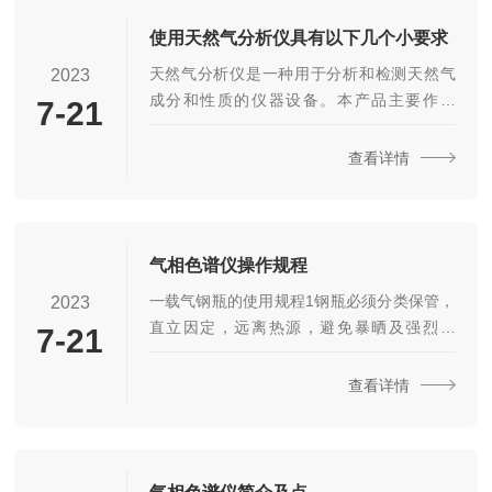
不间断输出。气相色谱仪的色谱处理系统采
用适时峰高采样开方后垒加的面积处理方
使用天然气分析仪具有以下几个小要求
式，解决了硫化物定量线性化处理的困难，
天然气分析仪是一种用于分析和检测天然气
2023
用一种标样对大多数硫化物进行定量，免除
成分和性质的仪器设备。本产品主要作用
7-21
常规的曲线法定量多种标样做图的麻烦。有
是：可以对天然气中的主要组分进行分析，
自动进样系统可作为在线分析仪使用，用于
如甲烷、乙烷、丙烷、丁烷等，以及其他杂
查看详情
远程显示和与上位机...
质和污染物。通过气分析仪可以检测天然气
的热值、比重、湿度、硫化物含量等重要性
质参数。气分析仪可以根据分析结果，判别
天然气的质量和适用性，帮助用户进行质量
气相色谱仪操作规程
控制和决策。天然气分析仪仪器应用领域：
一载气钢瓶的使用规程1钢瓶必须分类保管，
2023
天然气生产和加工：在天然气生产和加工领
直立因定，远离热源，避免暴晒及强烈震
7-21
域广泛应用，用于分析和控制天然气成分、
动，氢气室内存放量不得超过二瓶。2氧气瓶
性质和质量，确保生产过程的安全和效率。
及工具严禁与油类接触。3钢瓶上的氧气表
查看详情
天然气储运：在天然气储运过...
要，安装时螺扣要上紧。4操作时严禁敲打，
发现漏气须立即修好。5用后气瓶的剩余残压
不应少于980kPa。6氢气压力表系反螺纹，
安装拆卸时应注意防止损坏螺纹。二减压阀