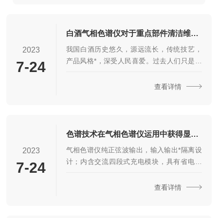
可以延长...
白酒气相色谱仪对于重点部件清洁维护要点说明
我国白酒历史悠久，源远流长，传统技艺，
2023
产品风格*，深受人民喜爱。过去人们只是靠
7-24
着品尝来评价一种酒好坏，对于什么组分影
响口味，只能凭经验，因此很不科学。在白
查看详情
酒气相色谱仪生产以后，白酒行业的专家们
开始用气相色谱法研究白酒的香味组分。
1976年由内蒙轻工所研究使用的用邻苯二甲
酸二壬酯与吐温混合固定液(DNP柱)直接进样
色谱技术在气相色谱仪运用中获得显薯成效
法测定白酒中醇、醛、酯等白酒中主要香味
气相色谱仪纯正弦波输出，输入输出*隔离设
2023
成分的研究成功，解决了一直困扰着白酒分
计；内含交流四段式充电模块，具有省电节
7-24
析工作者很多年的分离问题，极大的推动了
能模式；可搭配市电、柴油机混合供电；可
白酒气相色谱仪在白酒行业的应用与发展。
耐受3倍额定功率启动，带载能力。LED显示
查看详情
白酒气相色谱仪...
工作和充电状况，远程可视LCD数字控制面
板，内置交流旁路继电器，真正实现交流电