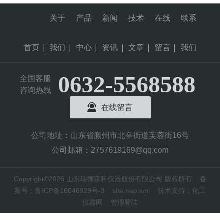
顶部气体进行色谱分析,从而检验样品中挥发
性组分的成分和含量。目前，样品设备有十
关于
产品
新闻
技术
在线
联系
多种，主要有自动进样器、顶空进样器、六
通阀进样器、手动进...
首页
|
我们
|
中心
|
资讯
|
文章
|
留言
|
我们
0632-5568588
全国客服
咨询热线
在线留言
公司地址：山东省滕州市北辛街道芙蓉街16号
公司邮箱：2757619169@qq.com
Copyright©2026 山东瑞德京科仪器股份有限公司 版权所有
备
案号：鲁ICP备16046929号-3
sitemap.xml
技术支持：
化工
仪器网
管理登陆