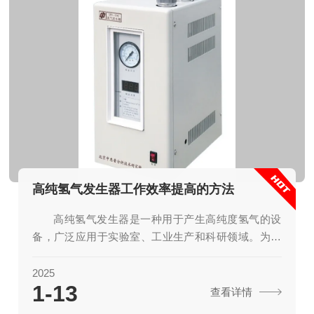
高纯氢气发生器工作效率提高的方法
高纯氢气发生器是一种用于产生高纯度氢气的设
备，广泛应用于实验室、工业生产和科研领域。为了
提高其工作效率，可以从以下几个方面入手：1.优化
电解槽设计改进电解槽结构：通过增加电极的表面积
2025
1-13
和优化电极布局，可以提高电解效率。选择优质材
查看详情
料：使用耐腐蚀、耐高温的材料制作电解槽和电极，