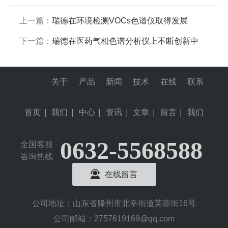
上一篇：
瑞德在环境检测VOCs色谱仪取得发展
下一篇：
瑞德在医药气相色谱分析仪上不断创新中
关于
产品
新闻
技术
在线
联系
首页
|
我们
|
中心
|
资讯
|
文章
|
留言
|
我们
0632-5568588
全国客服
咨询热线
在线留言
公司地址：山东省滕州市北辛街道芙蓉街16号
公司邮箱：2757619169@qq.com