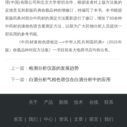
理(中国)有限公司和北京大学密切合作，根据读者对上版方法集的
反馈意见和新版药典收载品种的增修订，特编写了本书。本书根据
新版药典对部分中药材的测定方法重新进行了修订，增加了50余种
中药材的液相色谱含量测定方法，以期为广大药物分析人员提供一
部实用的参考书籍。
《中药材液相色谱检定—<中华人民共和国药典>（2015年
版）收载品种对应方法集》一书目前各大电商书店均有出售。
上一篇：
检测分析仪器的发展趋势
下一篇：
白酒分析气相色谱仪在白酒分析中的应用
关于
产品
新闻
技术
在线
联系
首页
|
我们
|
中心
|
资讯
|
文章
|
留言
|
我们