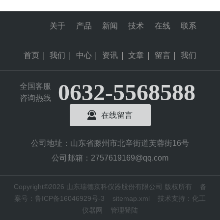
关于
产品
新闻
技术
在线
联系
首页
|
我们
|
中心
|
资讯
|
文章
|
留言
|
我们
0632-5568588
全国客服
咨询热线
在线留言
公司地址：山东省滕州市北辛街道芙蓉街16号
公司邮箱：2757619169@qq.com
Copyright©2026 山东瑞德京科仪器股份有限公司 版权所有
备
案号：鲁ICP备16046929号-3
sitemap.xml
技术支持：
化工
仪器网
管理登陆