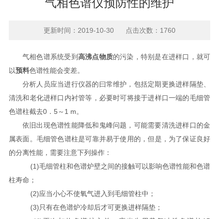
气相色谱仪预防性的维护
更新时间：2019-10-30 点击次数：1760
气相色谱系统受到
高沸点物质
的污染，特别是在进样口，就可
以
预料
色谱性能会变差。
分析人员应当进行仪器的曰常维护，包括定期更换进样隔垫、
清洗和老化进样口内衬管等，必要时可将接于进样口一端的毛细管
色谱柱截去0．5～1 m。
依旧出现色谱性能降低和鬼峰问题，可能需要清洗进样口的金
属表面。毛细管色谱柱是可靠并易于使用的，但是，为了保证良好
的分离性能，需要注意下列操作：
(1)毛细管柱和色谱炉壁之间的接触可以影响色谱性能和色谱
柱寿命；
(2)应当小心不使氧气进入到毛细管柱中；
(3)只有在色谱炉冷却后才可更换进样隔垫；