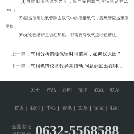
(4)再次加热色谱炉之前，应当先用载气冲洗色谱柱15
rnin；
(5)应当使用脱氧管除去载气中的痕量氧气，脱氧管应当定期
更换；
(6)无论色谱炉是否在加热，都需要有载气流经色谱柱。
上一篇：
气相分析谱峰保留时间偏离，如何找原因？
下一篇：
气相色谱仪基数异常扭动,问题到底出在哪里?
关于
产品
新闻
技术
在线
联系
首页
|
我们
|
中心
|
资讯
|
文章
|
留言
|
我们
0632-5568588
全国客服
咨询热线