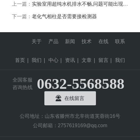
上一篇：
实验室用超纯水机排水不畅,问题可能出现在这
下一篇：
老化气相柱是否需要接检测器
关于
产品
新闻
技术
在线
联系
首页
|
我们
|
中心
|
资讯
|
文章
|
留言
|
我们
0632-5568588
全国客服
咨询热线
在线留言
公司地址：山东省滕州市北辛街道芙蓉街16号
公司邮箱：2757619169@qq.com