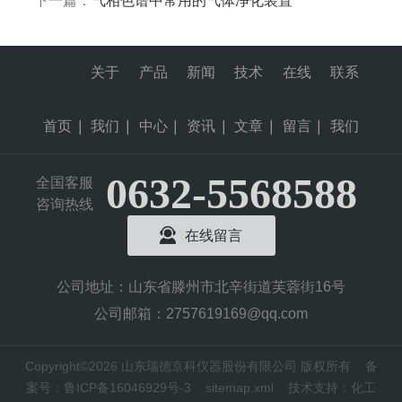
下一篇：
气相色谱中常用的气体净化装置
关于
产品
新闻
技术
在线
联系
首页
|
我们
|
中心
|
资讯
|
文章
|
留言
|
我们
0632-5568588
全国客服
咨询热线
在线留言
公司地址：山东省滕州市北辛街道芙蓉街16号
公司邮箱：2757619169@qq.com
Copyright©2026 山东瑞德京科仪器股份有限公司 版权所有
备
案号：鲁ICP备16046929号-3
sitemap.xml
技术支持：
化工