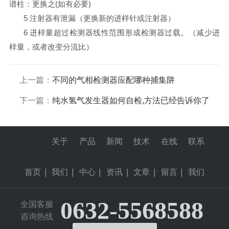
谱柱：更换之(如有必要)
5 注射器有泄漏（更换新的进样针或注射器）
6 进样量超过检测器线性范围形成检测器过载。（减少进
样量，或者改变分流比）
上一篇：
不同的气相检测器应配哪种捕集阱
下一篇：
纯水氢气发生器如何自检,方法已经告诉你了
关于
产品
新闻
技术
在线
联系
首页
|
我们
|
中心
|
资讯
|
文章
|
留言
|
我们
0632-5568588
全国客服
咨询热线