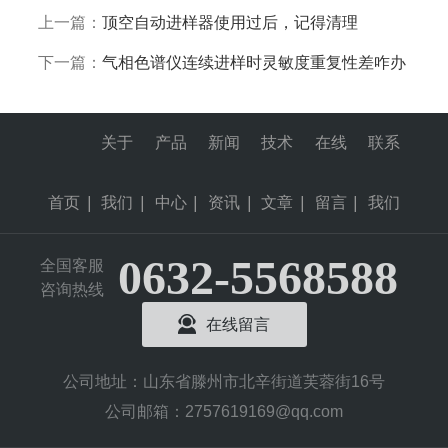
上一篇：
顶空自动进样器使用过后，记得清理
下一篇：
气相色谱仪连续进样时灵敏度重复性差咋办
关于
产品
新闻
技术
在线
联系
首页
|
我们
|
中心
|
资讯
|
文章
|
留言
|
我们
0632-5568588
全国客服
咨询热线
在线留言
公司地址：山东省滕州市北辛街道芙蓉街16号
公司邮箱：2757619169@qq.com