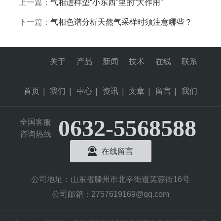
上一篇：
气相进样垫“小东西”里的“大作用”
下一篇：
气相色谱分析天然气采样时须注意哪些？
关于
产品
新闻
技术
在线
联系
首页
|
我们
|
中心
|
资讯
|
文章
|
留言
|
我们
0632-5568588
全国客服
咨询热线
在线留言
公司地址：山东省滕州市北辛街道芙蓉街16号
公司邮箱：2757619169@qq.com