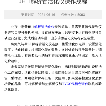
JH-1解析管活化仪操作规程
更新时间：2021-06-16 点击次数：5093
北京中惠普JH-1
解析管活化仪
安装简单，只需要将氮气接到仪
器进气口即可开机使用。设置好程序后，只需按下运行按钮即可自
动运行活化，完成后自动降温，山东瑞德活化仪装有安全装置。
JH-1
将氮气与
解析管活化仪连接，接通活化仪电源，设置活化
温度，活化时间，根据活化管的数量，逆时针旋转浮子流量计，调
整活化流量，将需要活化的解析管两端用锁紧shou轮固定，放入活
化炉箱中。
准备完毕后按运行键进行活化操作，当听到嘀嘀响声时说明活
化工作完成，活化仪开始降温，当温度降到适当温度时可以将解析
管（采样管）两端密封保存以备下次使用，如果需要检验活化后解
析管的品质，可将解析管与热解析仪和
TVOC气相色谱仪
联机检验
活化质量。